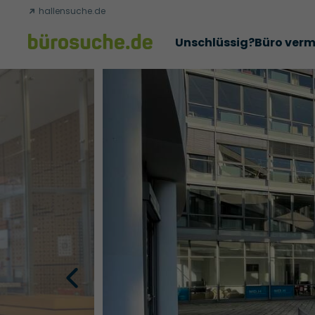
hallensuche.de
Unschlüssig?
Büro verm
Erfolgsgeschichten
Abschlüsse
Über uns
Büromie