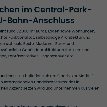
chen im Central-Park-
r U-Bahn-Anschluss
eint rund 32.000 m² Büros, Läden sowie Wohnungen,
hte Funktionalität, selbständige Architektur und
zen sich aufs Beste. Moderner Büro- und
gewöhnliche Gebäudearchitektur mit Atrium und
gen, repräsentatives Eingangsfoyer etc.
nd Industrie befindet sich am Oberbilker Markt. Es
gen Internationalen Handelszentrums, das in
chen Akzent setzen wird und Unternehmen aus vielen
entliche Verkehrsnetz angeschlossen. Der