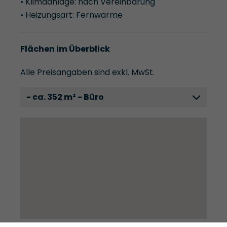
• Klimaanlage: nach Vereinbarung
• Heizungsart: Fernwärme
Flächen im Überblick
Alle Preisangaben sind exkl. MwSt.
- ca. 352 m² - Büro