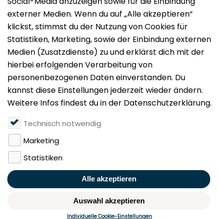
Impressum
Datenschutz
Nutzungsbedingungen
Mieten
Vermieten
Über uns
Presse
Geldwäschegesetz
Rufen Sie uns gerne an:
+49 (0)40 349 14 194