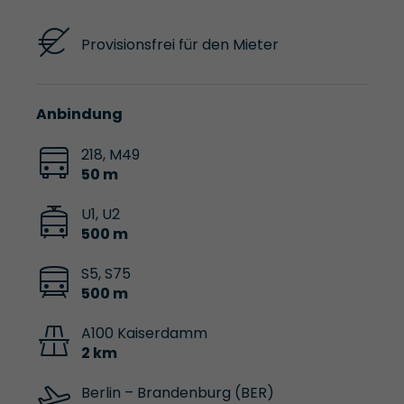
Provisionsfrei für den Mieter
Anbindung
218, M49
50 m
U1, U2
500 m
S5, S75
500 m
A100 Kaiserdamm
2 km
Berlin – Brandenburg (BER)