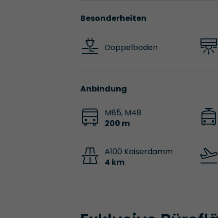
Besonderheiten
Doppelboden
Anbindung
M85, M48
200 m
A100 Kaiserdamm
4 km