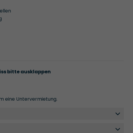
ellen
g
iss bitte ausklappen
 um eine Untervermietung.