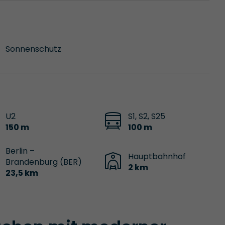
Sonnenschutz
U2
S1, S2, S25
150 m
100 m
Berlin –
Hauptbahnhof
Brandenburg (BER)
2 km
23,5 km