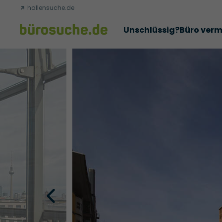
hallensuche.de
Unschlüssig?
Büro verm
Erfolgsgeschichten
Abschlüsse
Über uns
Büromie