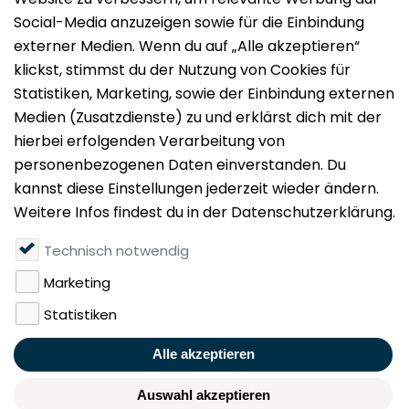
Impressum
Datenschutz
Nutzungsbedingungen
Mieten
Vermieten
Über uns
Presse
Geldwäschegesetz
Rufen Sie uns gerne an:
+49 (0)40 349 14 194