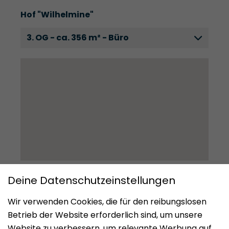
Hof "Wilhelmine"
3. OG - ca. 356 m² - Büro