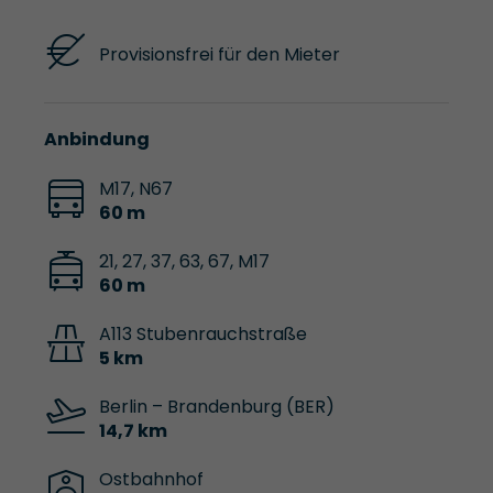
Provisionsfrei für den Mieter
Anbindung
M17, N67
60 m
21, 27, 37, 63, 67, M17
60 m
A113 Stubenrauchstraße
5 km
Berlin – Brandenburg (BER)
14,7 km
Ostbahnhof