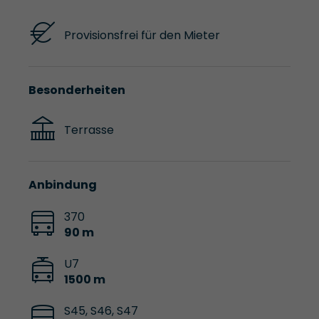
Provisionsfrei für den Mieter
Besonderheiten
Terrasse
Anbindung
370
90 m
U7
1500 m
S45, S46, S47