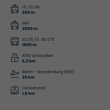
U1, U3, U8
200 m
M10
2000 m
S3, S5, S7, S9, S75
1600 m
A100 Grenzallee
5,2 km
Berlin – Brandenburg (BER)
20 km
Ostbahnhof
1,6 km