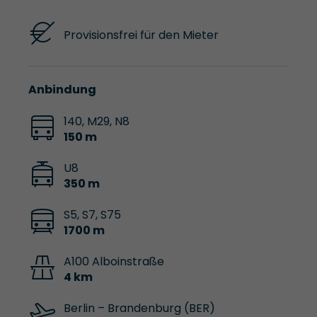
Provisionsfrei für den Mieter
Anbindung
140, M29, N8
150 m
U8
350 m
S5, S7, S75
1700 m
A100 Alboinstraße
4 km
Berlin – Brandenburg (BER)