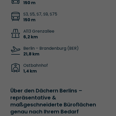
150 m
S3, S5, S7, S9, S75
150 m
A113 Grenzallee
6,2 km
Berlin – Brandenburg (BER)
21,8 km
Ostbahnhof
1,4 km
Über den Dächern Berlins –
repräsentative &
maßgeschneiderte Büroflächen
genau nach Ihrem Bedarf