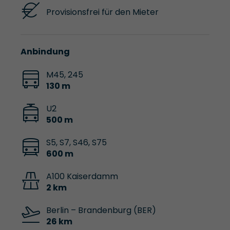
Provisionsfrei für den Mieter
Anbindung
M45, 245
130 m
U2
500 m
S5, S7, S46, S75
600 m
A100 Kaiserdamm
2 km
Berlin – Brandenburg (BER)
26 km