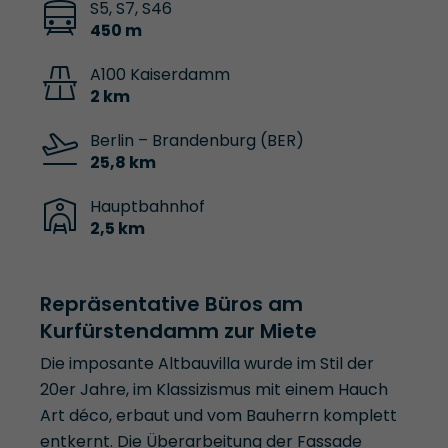
S5, S7, S46
450 m
A100 Kaiserdamm
2 km
Berlin – Brandenburg (BER)
25,8 km
Hauptbahnhof
2,5 km
Repräsentative Büros am
Kurfürstendamm zur Miete
Die imposante Altbauvilla wurde im Stil der
20er Jahre, im Klassizismus mit einem Hauch
Art déco, erbaut und vom Bauherrn komplett
entkernt. Die Überarbeitung der Fassade