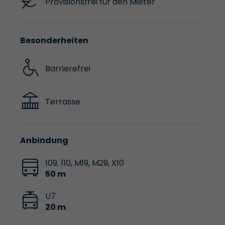
Provisionsfrei für den Mieter
Besonderheiten
Barrierefrei
Terrasse
Anbindung
109, 110, M19, M29, X10
50 m
U7
20 m